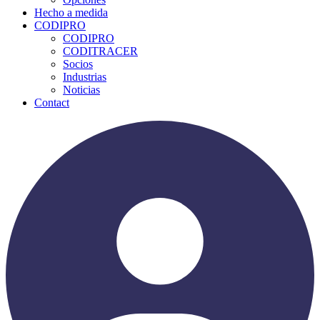
Hecho a medida
CODIPRO
CODIPRO
CODITRACER
Socios
Industrias
Noticias
Contact