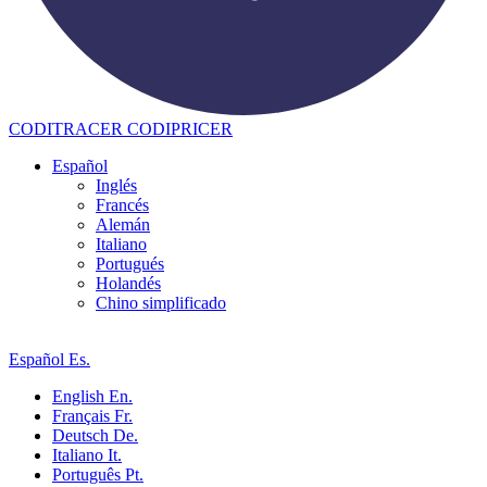
CODITRACER
CODIPRICER
Español
Inglés
Francés
Alemán
Italiano
Portugués
Holandés
Chino simplificado
Español
Es.
English
En.
Français
Fr.
Deutsch
De.
Italiano
It.
Português
Pt.