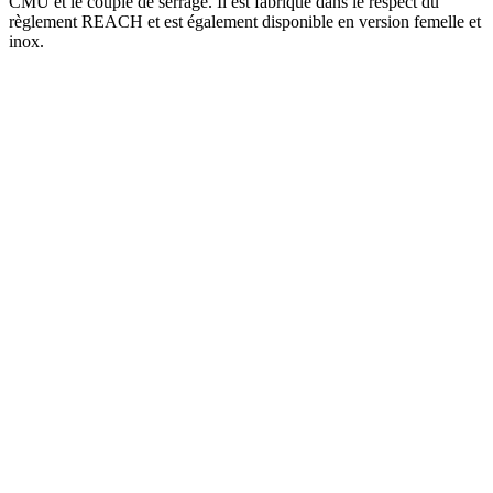
CMU et le couple de serrage. Il est fabriqué dans le respect du
règlement REACH et est également disponible en version femelle et
inox.