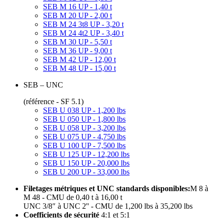
SEB M 16 UP - 1,40 t
SEB M 20 UP - 2,00 t
SEB M 24 3t8 UP - 3,20 t
SEB M 24 4t2 UP - 3,40 t
SEB M 30 UP - 5,50 t
SEB M 36 UP - 9,00 t
SEB M 42 UP - 12,00 t
SEB M 48 UP - 15,00 t
SEB – UNC
(référence - SF 5.1)
SEB U 038 UP - 1,200 lbs
SEB U 050 UP - 1,800 lbs
SEB U 058 UP - 3,200 lbs
SEB U 075 UP - 4,750 lbs
SEB U 100 UP - 7,500 lbs
SEB U 125 UP - 12,200 lbs
SEB U 150 UP - 20,000 lbs
SEB U 200 UP - 33,000 lbs
Filetages métriques et UNC standards disponibles:
M 8 à
M 48 - CMU de 0,40 t à 16,00 t
UNC 3/8″ à UNC 2'' - CMU de 1,200 lbs à 35,200 lbs
Coefficients de sécurité
4:1 et 5:1