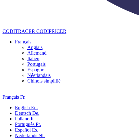
CODITRACER
CODIPRICER
Français
Anglais
Allemand
Italien
Portugais
Espagnol
Néerlandais
Chinois simplifié
Français
Fr.
English
En.
Deutsch
De.
Italiano
It.
Português
Pt.
Español
Es.
Nederlands
Nl.